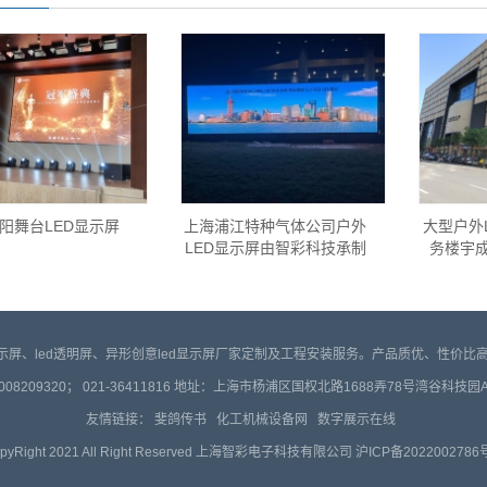
阳舞台LED显示屏
上海浦江特种气体公司户外
大型户外
LED显示屏由智彩科技承制
务楼宇
d显示屏、led透明屏、异形创意led显示屏厂家定制及工程安装服务。产品质优、性价
008209320； 021-36411816 地址：上海市杨浦区国权北路1688弄78号湾谷科技园
友情链接：
斐鸽传书
化工机械设备网
数字展示在线
pyRight 2021 All Right Reserved 上海智彩电子科技有限公司
沪ICP备2022002786