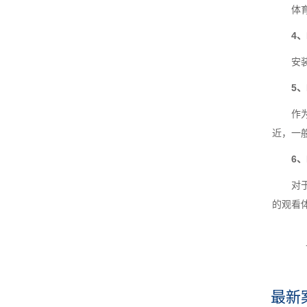
体
4
安
5
作
近，一
6
对
的观看
最新