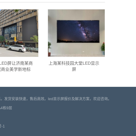
LED屏让济南某商
上海某科技园大堂LED显示
成商业美学新地标
屏
比高，发货安装快速，售后高效。led显示屏报价及解决方案，欢迎咨询。
A4栋9层
号-1