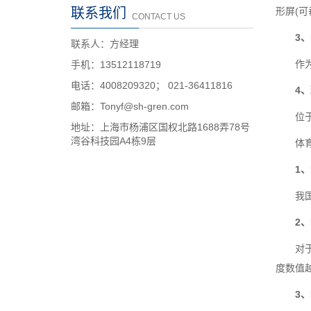
联系我们
形屏(
CONTACT US
3
联系人：方经理
作
手机：13512118719
电话：4008209320； 021-36411816
4
邮箱：Tonyf@sh-gren.com
位
地址：上海市杨浦区国权北路1688弄78号
湾谷科技园A4栋9层
体
1
我
2
对
度数值
3