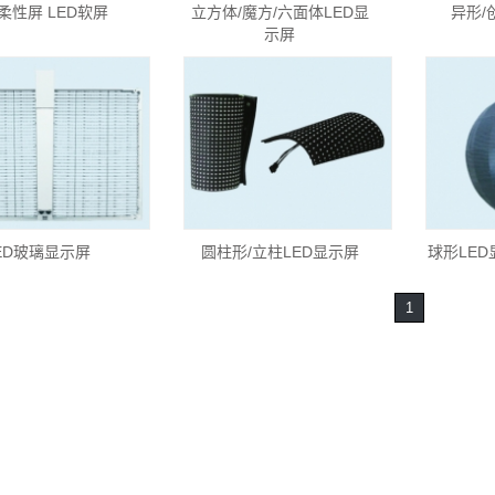
D柔性屏 LED软屏
立方体/魔方/六面体LED显
异形/
示屏
ED玻璃显示屏
圆柱形/立柱LED显示屏
球形LED
1