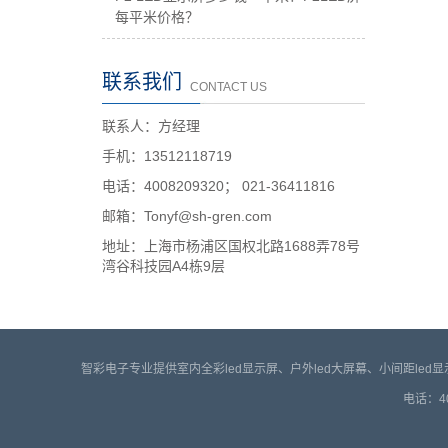
每平米价格？
联系我们
CONTACT US
联系人：方经理
手机：13512118719
电话：4008209320； 021-36411816
邮箱：Tonyf@sh-gren.com
地址：上海市杨浦区国权北路1688弄78号
湾谷科技园A4栋9层
智彩电子专业提供室内全彩led显示屏、户外led大屏幕、小间距le
电话：4