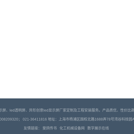
d显示屏、led透明屏、异形创意led显示屏厂家定制及工程安装服务。产品质优、性价
008209320； 021-36411816 地址：上海市杨浦区国权北路1688弄78号湾谷科技园
友情链接：
斐鸽传书
化工机械设备网
数字展示在线