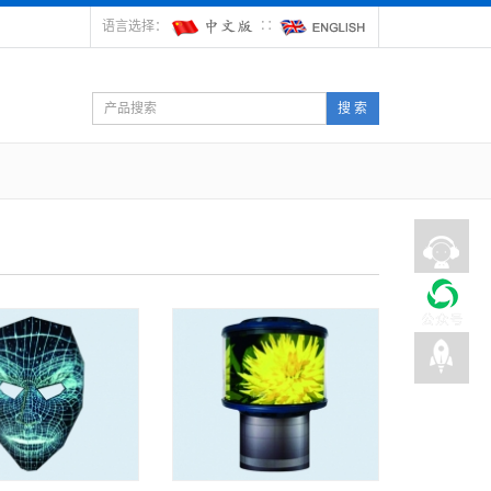
语言选择：
∷
搜 索