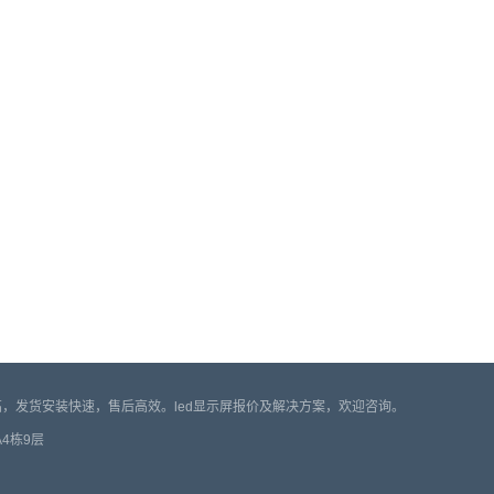
比高，发货安装快速，售后高效。led显示屏报价及解决方案，欢迎咨询。
A4栋9层